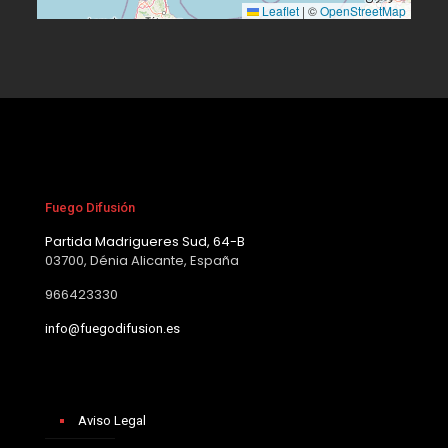
Leaflet
|
©
OpenStreetMap
Fuego Difusión
Partida Madrigueres Sud, 64-B
03700, Dénia Alicante, España
966423330
info@fuegodifusion.es
Aviso Legal